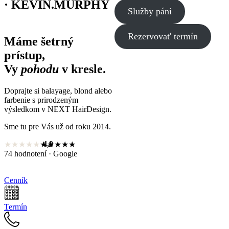
· KEVIN.MURPHY
Služby páni
Rezervovať termín
Máme šetrný
prístup,
Vy
pohodu
v kresle.
Doprajte si balayage, blond alebo
farbenie s prirodzeným
výsledkom v NEXT HairDesign.
Sme tu pre Vás už od roku 2014.
4,9
★★★★★
★★★★★
74 hodnotení · Google
Cenník
Termín